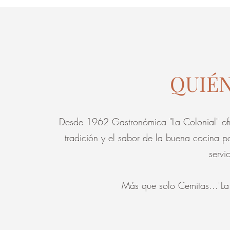
QUIÉ
Desde 1962 Gastronómica "La Colonial" ofr
tradición y el sabor de la buena cocina p
servi
Más que
solo Cemitas..."La